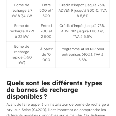
Borne de
Entre
Crédit d’impôt jusqu’à 75%,
recharge 3,7
500 et 1
ADVENIR jusqu’à 960 €, TVA
kW à 7,4 kW
500
à 5,5%
Borne de
Entre 1
Crédit d’impôt jusqu’à 75%,
recharge 11 kW
200 et
ADVENIR jusqu’à 1 660 €,
à 22 kW
2 500
TVA à 5,5%
Borne de
À partir
Programme ADVENIR pour
recharge
de 10
entreprises (40%), TVA à
rapide (>50
000
5,5%
kW)
Quels sont les différents types
de bornes de recharge
disponibles ?
Avant de faire appel à un installateur de borne de recharge à
Ivry-sur-Seine (94200), il est important de comprendre les
différents modèles disponibles sur le marché. On distingue