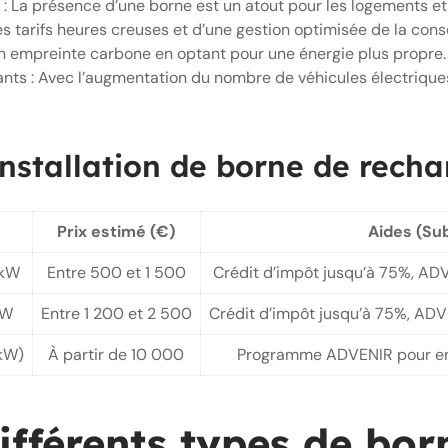
 : La présence d’une borne est un atout pour les logements et
es tarifs heures creuses et d’une gestion optimisée de la co
son empreinte carbone en optant pour une énergie plus propre.
nts : Avec l’augmentation du nombre de véhicules électriques,
installation de borne de rech
Prix estimé (€)
Aides (Su
 kW
Entre 500 et 1 500
Crédit d’impôt jusqu’à 75%, AD
kW
Entre 1 200 et 2 500
Crédit d’impôt jusqu’à 75%, ADV
kW)
À partir de 10 000
Programme ADVENIR pour ent
différents types de bo