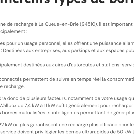
orne de recharge à La Queue-en-Brie (94510), il est importan
ncipalement :
es pour un usage personnel, elles offrent une puissance allan
: Destinées aux entreprises, aux parkings et aux espaces publ
ncipalement destinées aux aires d’autoroutes et stations-serv
fs connectés permettent de suivre en temps réel la consommat
e recharge.
ra donc de plusieurs facteurs, notamment de votre usage quot
Wallbox de 7,4 kW à 11 kW suffit généralement pour recharger 
es bornes mutualisées et intelligentes permettant de gérer plus
22 kW ou plus garantissent une recharge plus efficace pour les 
-service doivent privilégier les bornes ultrarapides de 50 k