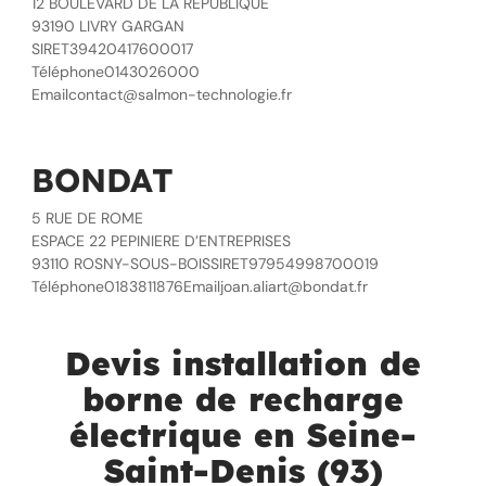
12 BOULEVARD DE LA REPUBLIQUE
93190 LIVRY GARGAN
SIRET39420417600017
Téléphone0143026000
Emailcontact@salmon-technologie.fr
BONDAT
5 RUE DE ROME
ESPACE 22 PEPINIERE D’ENTREPRISES
93110 ROSNY-SOUS-BOISSIRET97954998700019
Téléphone0183811876Emailjoan.aliart@bondat.fr
Devis installation de
borne de recharge
électrique en Seine-
Saint-Denis (93)