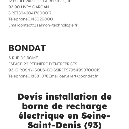
12 BOULEVARD DE LA REPUBLIQUE
93190 LIVRY GARGAN
SIRET39420417600017
Téléphone0143026000
Emailcontact@salmon-technologie.fr
BONDAT
5 RUE DE ROME
ESPACE 22 PEPINIERE D’ENTREPRISES
93110 ROSNY-SOUS-BOISSIRET97954998700019
Téléphone0183811876Emailjoan.aliart@bondat.fr
Devis installation de
borne de recharge
électrique en Seine-
Saint-Denis (93)