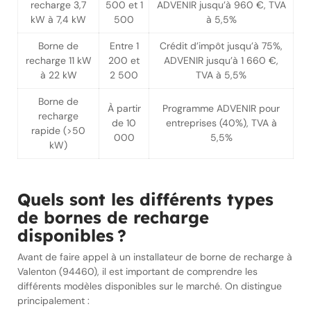
recharge 3,7
500 et 1
ADVENIR jusqu’à 960 €, TVA
kW à 7,4 kW
500
à 5,5%
Borne de
Entre 1
Crédit d’impôt jusqu’à 75%,
recharge 11 kW
200 et
ADVENIR jusqu’à 1 660 €,
à 22 kW
2 500
TVA à 5,5%
Borne de
À partir
Programme ADVENIR pour
recharge
de 10
entreprises (40%), TVA à
rapide (>50
000
5,5%
kW)
Quels sont les différents types
de bornes de recharge
disponibles ?
Avant de faire appel à un installateur de borne de recharge à
Valenton (94460), il est important de comprendre les
différents modèles disponibles sur le marché. On distingue
principalement :