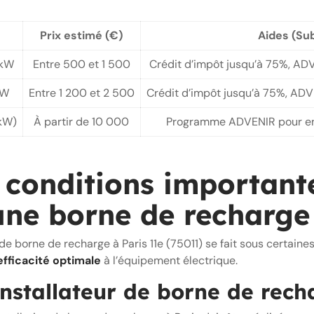
Prix estimé (€)
Aides (Su
 kW
Entre 500 et 1 500
Crédit d’impôt jusqu’à 75%, AD
kW
Entre 1 200 et 2 500
Crédit d’impôt jusqu’à 75%, ADV
kW)
À partir de 10 000
Programme ADVENIR pour ent
s conditions important
’une borne de recharge
 de borne de recharge à Paris 11e (75011) se fait sous certaine
efficacité optimale
à l’équipement électrique.
’installateur de borne de rec