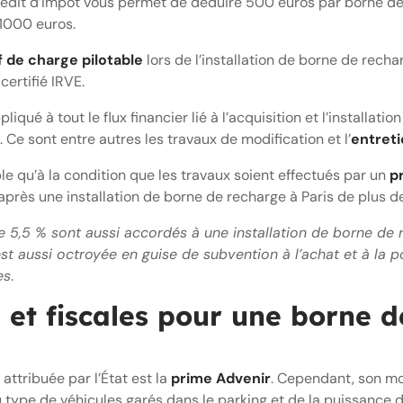
rédit d’impôt vous permet de déduire 500 euros par borne de 
 1000 euros.
f de charge pilotable
lors de l’installation de borne de recha
certifié IRVE.
iqué à tout le flux financier lié à l’acquisition et l’installati
. Ce sont entre autres les travaux de modification et l’
entret
ble qu’à la condition que les travaux soient effectués par un
p
ès une installation de borne de recharge à Paris de plus de
de 5,5 % sont aussi accordés à une installation de borne de
st aussi octroyée en guise de subvention à l’achat et à la 
es
.
s et fiscales pour une borne 
 attribuée par l’État est la
prime Advenir
. Cependant, son mo
du type de véhicules garés dans le parking et de la puissance d