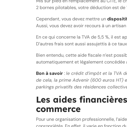
Mis sur pied en remplacement au CITE, le c
2 bornes pilotables, votre déduction est de
Cependant, vous devez mettre un
dispositi
Aussi, vous devez avoir recours à un artisan 
En ce qui concerne la TVA de 5,5 %, il est appl
D’autres frais sont aussi assujettis à ce taux
Bien entendu, cette aide fiscale n’est possi
automatiquement et légalement concédée apr
Bon à savoir
:
le crédit d’impôt et la TVA 
de cela, la prime Advenir (600 euros HT) e
parkings privatifs des résidences collectiv
Les aides financière
commerce
Pour une organisation professionnelle, l’aide
copropriétés. En effet, il varie en fonction 