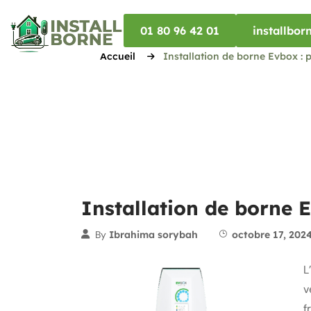
01 80 96 42 01
installbo
Accueil
Installation de borne Evbox : p
Installation de borne E
By
Ibrahima sorybah
octobre 17, 202
L
v
f