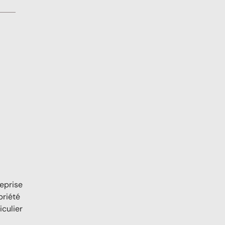
reprise
priété
iculier