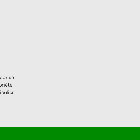
reprise
priété
iculier