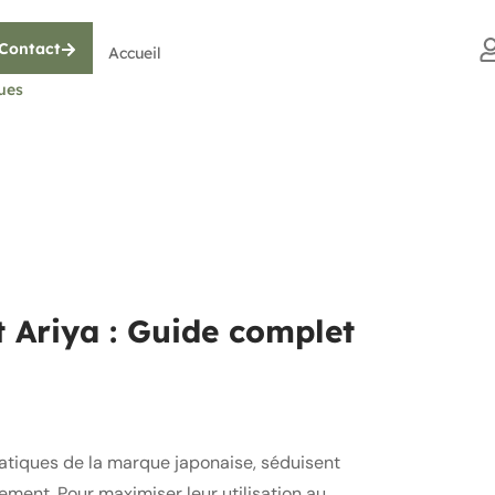
Contact
Accueil
ques
t Ariya : Guide complet
atiques de la marque japonaise, séduisent
nement. Pour maximiser leur utilisation au