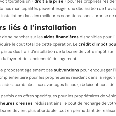
voit toutefois un «
droit à la prise
» pour les propriétaires de 
ertaines municipalités peuvent exiger une déclaration de trav
installation dans les meilleures conditions, sans surprise de 
 liés à l’installation
nt de se pencher sur les
aides financières
disponibles pour l’
éduire le coût total de cette opération. Le
crédit d’impôt pou
partie des frais d’installation de la borne de votre impôt sur 
 du foyer et de l’ancienneté du logement.
ités proposent également des
subventions
pour encourager l’i
mplémentaire pour les propriétaires résidant dans la région,
Ces aides, combinées aux avantages fiscaux, réduisent considér
t parfois des offres spécifiques pour les propriétaires de véh
s
heures creuses
, réduisant ainsi le coût de recharge de vot
une borne devient plus abordable, tout en permettant de réalis