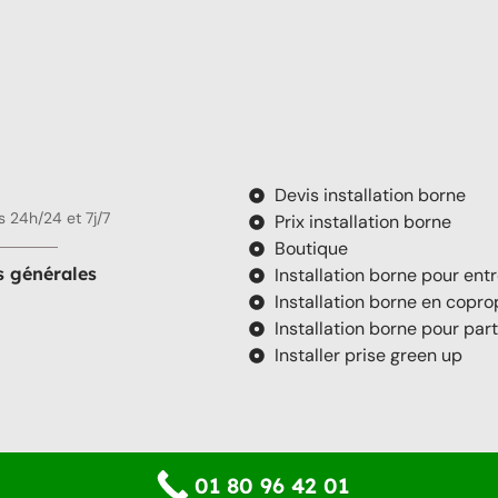
Devis installation borne
 24h/24 et 7j/7
Prix installation borne
Boutique
s générales
Installation borne pour ent
Installation borne en copro
Installation borne pour part
Installer prise green up
01 80 96 42 01
Copyright © 2025 Tous droits réservés.