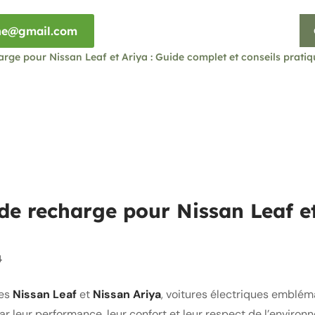
rne@gmail.com
arge pour Nissan Leaf et Ariya : Guide complet et conseils prati
 de recharge pour Nissan Leaf e
4
es
Nissan Leaf
et
Nissan Ariya
, voitures électriques emblém
ar leur performance, leur confort et leur respect de l’environ