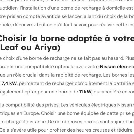
uotidien, l’installation d’une borne de recharge à domicile es
tre pris en compte avant de se lancer, allant du choix de la bo
rticle, découvrez tout ce qu’il faut savoir pour réussir cette ins
Choisir la borne adaptée à votre
(Leaf ou Ariya)
e choix d’une borne de recharge ne se fait pas au hasard. Plu
arantir une compatibilité optimale avec votre
Nissan électr
oue un rôle crucial dans la rapidité de recharge. Les bornes 
e
7,4 kW
, permettant de recharger complètement la batterie
z également opter pour une borne de
11 kW
, qui accélère enco
ier la compatibilité des prises. Les véhicules électriques Niss
riques en Europe. Choisir une borne équipée de cette prise ga
r la recharge à distance. De nombreuses bornes sont aujourd’
ela s’avère utile pour profiter des heures creuses et réduire 