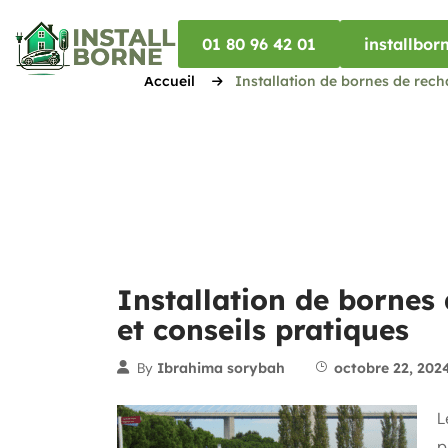
01 80 96 42 01
installbo
Accueil
Installation de bornes de rech
Installation de bornes
et conseils pratiques
By
Ibrahima sorybah
octobre 22, 202
L
p