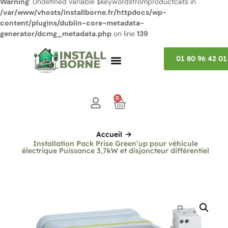
Warning
: Undefined variable $keywordsfromproductcats in
/var/www/vhosts/installborne.fr/httpdocs/wp-
content/plugins/dublin-core-metadata-
generator/dcmg_metadata.php
on line
139
01 80 96 42 01
0
Accueil
Installation Pack Prise Green’up pour véhicule
électrique Puissance 3,7kW et disjoncteur différentiel